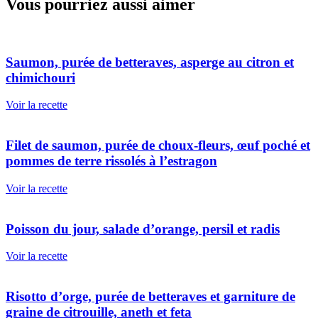
Vous pourriez aussi aimer
Saumon, purée de betteraves, asperge au citron et
chimichouri
Voir la recette
Filet de saumon, purée de choux-fleurs, œuf poché et
pommes de terre rissolés à l’estragon
Voir la recette
Poisson du jour, salade d’orange, persil et radis
Voir la recette
Risotto d’orge, purée de betteraves et garniture de
graine de citrouille, aneth et feta