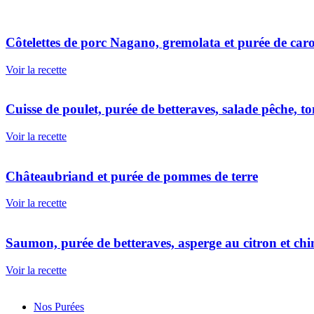
Côtelettes de porc Nagano, gremolata et purée de caro
Voir la recette
Cuisse de poulet, purée de betteraves, salade pêche, t
Voir la recette
Châteaubriand et purée de pommes de terre
Voir la recette
Saumon, purée de betteraves, asperge au citron et ch
Voir la recette
Nos Purées