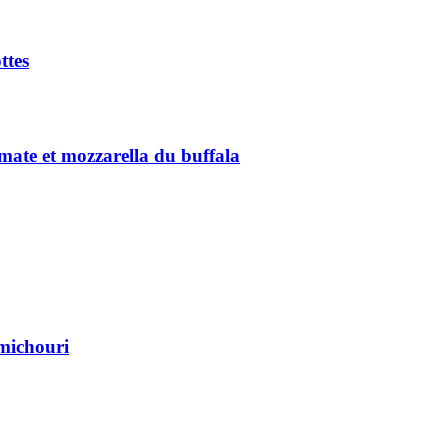
ttes
omate et mozzarella du buffala
imichouri