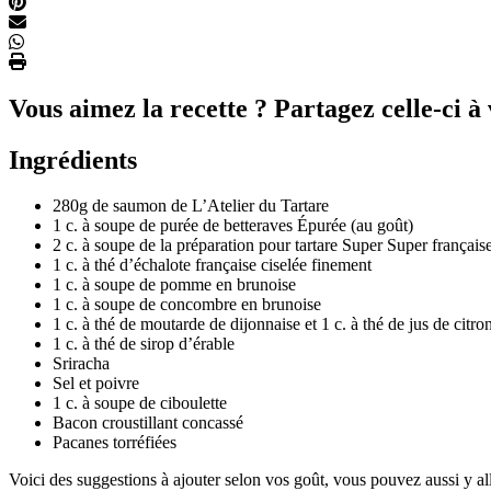
Vous aimez la recette ? Partagez celle-ci à 
Ingrédients
280g de saumon de L’Atelier du Tartare
1 c. à soupe de purée de betteraves Épurée (au goût)
2 c. à soupe de la préparation pour tartare Super Super français
1 c. à thé dʼéchalote française ciselée finement
1 c. à soupe de pomme en brunoise
1 c. à soupe de concombre en brunoise
1 c. à thé de moutarde de dijonnaise et 1 c. à thé de jus de citro
1 c. à thé de sirop dʼérable
Sriracha
Sel et poivre
1 c. à soupe de ciboulette
Bacon croustillant concassé
Pacanes torréfiées
Voici des suggestions à ajouter selon vos goût, vous pouvez aussi y all